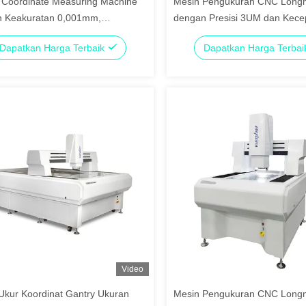
 Coordinate Measuring Machine
Mesin Pengukuran CNC Long
 Keakuratan 0,001mm,
dengan Presisi 3UM dan Kece
atan 3UM, dan Kecepatan
200M/S Dilengkapi dengan Pe
Dapatkan Harga Terbaik
Dapatkan Harga Terba
 untuk Solusi Pengukuran
Lunak Inspeksi 3D
is
Video
Ukur Koordinat Gantry Ukuran
Mesin Pengukuran CNC Long