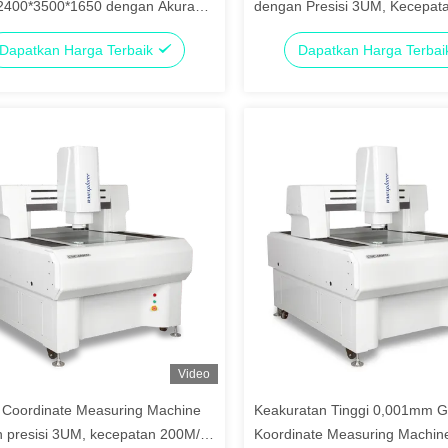
2400*3500*1650 dengan Akurasi
dengan Presisi 3UM, Kecepat
 0.001mm dan Presisi 3UM
200M/S, dan Keakuratan 0,0
Dapatkan Harga Terbaik
Dapatkan Harga Terba
untuk Pengujian Otomatis
Video
 Coordinate Measuring Machine
Keakuratan Tinggi 0,001mm G
 presisi 3UM, kecepatan 200M/S,
Koordinate Measuring Machin