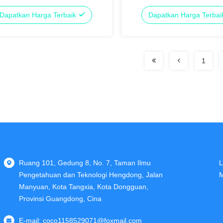
rangkat lunak inspeksi 3D untuk
presisi 3UM untuk aplikasi no
Dapatkan Harga Terbaik
Dapatkan Harga Terba
ran presisi tinggi
yang disesuaikan
1
Ruang 101, Gedung 8, No. 7, Taman Ilmu
L
Pengetahuan dan Teknologi Hengdong, Jalan
M
Manyuan, Kota Tangxia, Kota Dongguan,
Provinsi Guangdong, Cina
E-mail:
coco1158529071@foxmail.com