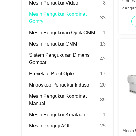
Gantry
Mesin Pengukur Video
8
dengan
Mesin Pengukur Koordinat
Keakur
33
Gantry
200M/S
otomat
Mesin Pengukuran Optik OMM
11
Mesin Pengukur CMM
13
Sistem Pengukuran Dimensi
42
Gambar
Proyektor Profil Optik
17
Mikroskop Pengukur Industri
20
Mesin Pengukur Koordinat
39
Manual
Mesin Pengukur Kerataan
11
Mesin Penguji AOI
25
Mesin 