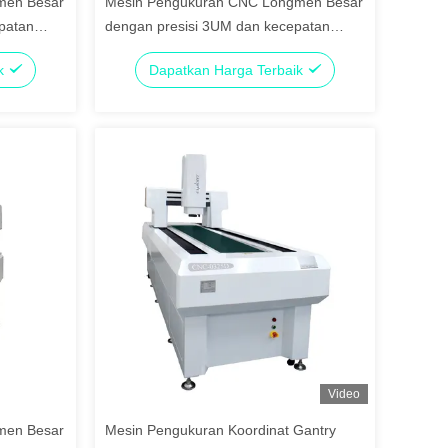
men Besar
Mesin Pengukuran CNC Longmen Besar
patan
dengan presisi 3UM dan kecepatan
rangkat
200M/S untuk pengukuran ukuran
ik
Dapatkan Harga Terbaik
gambar lanjutan
Video
men Besar
Mesin Pengukuran Koordinat Gantry