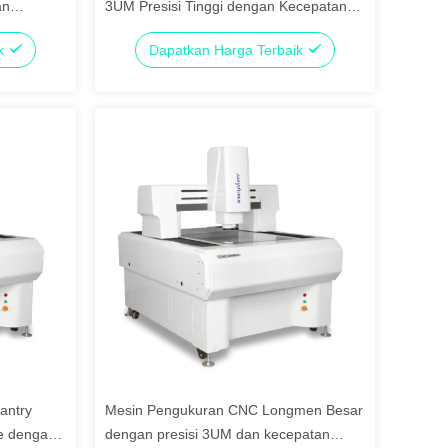
an
3UM Presisi Tinggi dengan Kecepatan
01mm
200M/S dan Perangkat Lunak Inspeksi
ik
Dapatkan Harga Terbaik
3D
antry
Mesin Pengukuran CNC Longmen Besar
e dengan
dengan presisi 3UM dan kecepatan