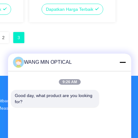
n-standar
200M/S untuk aplikasi non-standar yang
ik
Dapatkan Harga Terbaik
disesuaikan
2
3
WANG MIN OPTICAL
9:26 AM
Good day, what product are you looking 
itbang Dan Produksi Terbesar CNC Vision
for?
easuring Machine Pemasok Di China