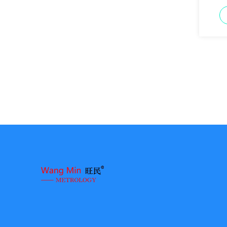
dan pe
penguku